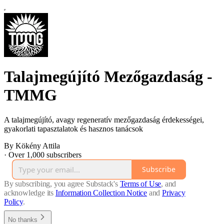
Talajmegújító Mezőgazdaság -
TMMG
A talajmegújító, avagy regeneratív mezőgazdaság érdekességei,
gyakorlati tapasztalatok és hasznos tanácsok
By Kökény Attila
·
Over 1,000 subscribers
Subscribe
By subscribing, you agree Substack's
Terms of Use
, and
acknowledge its
Information Collection Notice
and
Privacy
Policy
.
No thanks