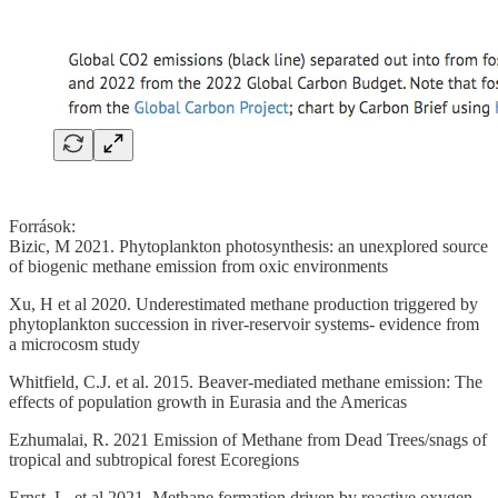
Források:
Bizic, M 2021. Phytoplankton photosynthesis: an unexplored source
of biogenic methane emission from oxic environments
Xu, H et al 2020. Underestimated methane production triggered by
phytoplankton succession in river-reservoir systems- evidence from
a microcosm study
Whitfield, C.J. et al. 2015. Beaver-mediated methane emission: The
effects of population growth in Eurasia and the Americas
Ezhumalai, R. 2021 Emission of Methane from Dead Trees/snags of
tropical and subtropical forest Ecoregions
Ernst, L. et al 2021. Methane formation driven by reactive oxygen