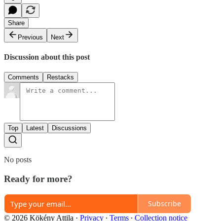
Share
Previous
Next
Discussion about this post
Comments
Restacks
Top
Latest
Discussions
No posts
Ready for more?
Subscribe
© 2026 Kökény Attila
·
Privacy
∙
Terms
∙
Collection notice