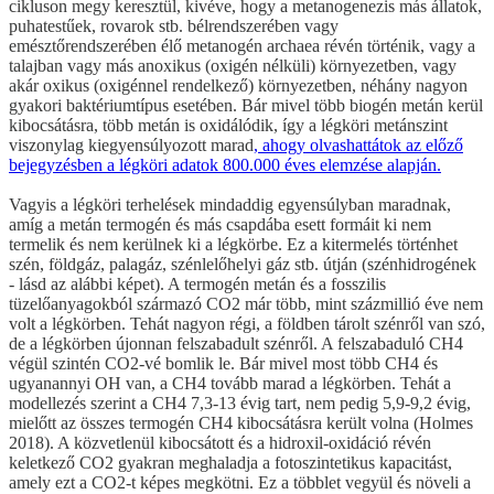
cikluson megy keresztül, kivéve, hogy a metanogenezis más állatok,
puhatestűek, rovarok stb. bélrendszerében vagy
emésztőrendszerében élő metanogén archaea révén történik, vagy a
talajban vagy más anoxikus (oxigén nélküli) környezetben, vagy
akár oxikus (oxigénnel rendelkező) környezetben, néhány nagyon
gyakori baktériumtípus esetében. Bár mivel több biogén metán kerül
kibocsátásra, több metán is oxidálódik, így a légköri metánszint
viszonylag kiegyensúlyozott marad
, ahogy olvashattátok az előző
bejegyzésben a légköri adatok 800.000 éves elemzése alapján.
Vagyis a légköri terhelések mindaddig egyensúlyban maradnak,
amíg a metán termogén és más csapdába esett formáit ki nem
termelik és nem kerülnek ki a légkörbe. Ez a kitermelés történhet
szén, földgáz, palagáz, szénlelőhelyi gáz stb. útján (szénhidrogének
- lásd az alábbi képet). A termogén metán és a fosszilis
tüzelőanyagokból származó CO2 már több, mint százmillió éve nem
volt a légkörben. Tehát nagyon régi, a földben tárolt szénről van szó,
de a légkörben újonnan felszabadult szénről. A felszabaduló CH4
végül szintén CO2-vé bomlik le. Bár mivel most több CH4 és
ugyanannyi OH van, a CH4 tovább marad a légkörben. Tehát a
modellezés szerint a CH4 7,3-13 évig tart, nem pedig 5,9-9,2 évig,
mielőtt az összes termogén CH4 kibocsátásra került volna (Holmes
2018). A közvetlenül kibocsátott és a hidroxil-oxidáció révén
keletkező CO2 gyakran meghaladja a fotoszintetikus kapacitást,
amely ezt a CO2-t képes megkötni. Ez a többlet vegyül és növeli a