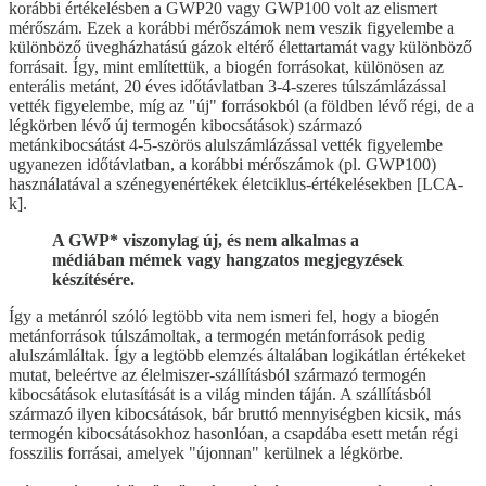
korábbi értékelésben a GWP20 vagy GWP100 volt az elismert
mérőszám. Ezek a korábbi mérőszámok nem veszik figyelembe a
különböző üvegházhatású gázok eltérő élettartamát vagy különböző
forrásait. Így, mint említettük, a biogén forrásokat, különösen az
enterális metánt, 20 éves időtávlatban 3-4-szeres túlszámlázással
vették figyelembe, míg az "új" forrásokból (a földben lévő régi, de a
légkörben lévő új termogén kibocsátások) származó
metánkibocsátást 4-5-szörös alulszámlázással vették figyelembe
ugyanezen időtávlatban, a korábbi mérőszámok (pl. GWP100)
használatával a szénegyenértékek életciklus-értékelésekben [LCA-
k].
A GWP* viszonylag új, és nem alkalmas a
médiában mémek vagy hangzatos megjegyzések
készítésére.
Így a metánról szóló legtöbb vita nem ismeri fel, hogy a biogén
metánforrások túlszámoltak, a termogén metánforrások pedig
alulszámláltak. Így a legtöbb elemzés általában logikátlan értékeket
mutat, beleértve az élelmiszer-szállításból származó termogén
kibocsátások elutasítását is a világ minden táján. A szállításból
származó ilyen kibocsátások, bár bruttó mennyiségben kicsik, más
termogén kibocsátásokhoz hasonlóan, a csapdába esett metán régi
fosszilis forrásai, amelyek "újonnan" kerülnek a légkörbe.