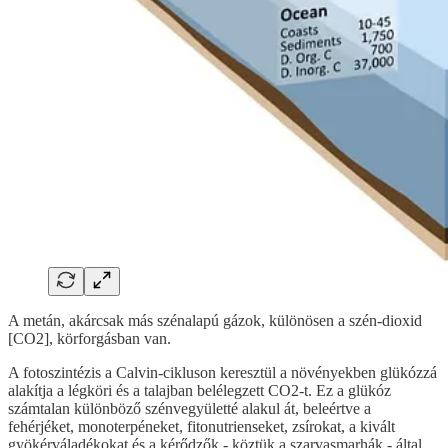
A metán, akárcsak más szénalapú gázok, különösen a szén-dioxid
[CO2], körforgásban van.
A fotoszintézis a Calvin-cikluson keresztül a növényekben glükózzá
alakítja a légköri és a talajban belélegzett CO2-t. Ez a glükóz
számtalan különböző szénvegyületté alakul át, beleértve a
fehérjéket, monoterpéneket, fitonutrienseket, zsírokat, a kivált
gyökérváladékokat és a kérődzők - köztük a szarvasmarhák - által