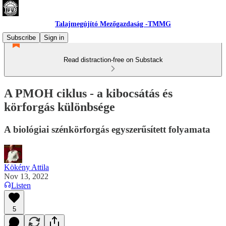
Talajmegújító Mezőgazdaság -TMMG
Subscribe
Sign in
Read distraction-free on Substack
A PMOH ciklus - a kibocsátás és
körforgás különbsége
A biológiai szénkörforgás egyszerűsített folyamata
Kökény Attila
Nov 13, 2022
Listen
5