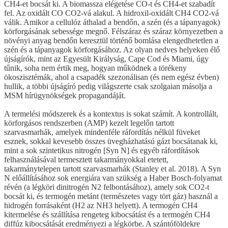
CH4-et bocsát ki. A biomassza elégetése CO-t és CH4-et szabadít
fel. Az oxidált CO CO2-vá alakul. A hidroxil-oxidált CH4 CO2-vá
válik. Amikor a cellulóz áthalad a bendőn, a szén (és a tápanyagok)
körforgásának sebessége megnő. Félszáraz és száraz környezetben a
növényi anyag bendőn keresztül történő bomlása elengedhetetlen a
szén és a tápanyagok körforgásához. Az olyan nedves helyeken élő
újságírók, mint az Egyesült Királyság, Cape Cod és Miami, úgy
tűnik, soha nem értik meg, hogyan működnek a törékeny
ökoszisztémák, ahol a csapadék szezonálisan (és nem egész évben)
hullik, a többi újságíró pedig világszerte csak szolgaian másolja a
MSM hírügynökségek propagandáját.
A termelési módszerek és a kontextus is sokat számít. A kontrollált,
körforgásos rendszerben (AMP) kezelt legelőn tartott
szarvasmarhák, amelyek mindenféle ráfordítás nélkül füveket
esznek, sokkal kevesebb összes üvegházhatású gázt bocsátanak ki,
mint a sok szintetikus nitrogén [Syn N] és egyéb ráfordítások
felhasználásával termesztett takarmányokkal etetett,
takarmánytelepen tartott szarvasmarhák (Stanley et al. 2018). A Syn
N előállításához sok energiára van szükség a Haber Bosch-folyamat
révén (a légköri dinitrogén N2 felbontásához), amely sok CO2-t
bocsát ki, és termogén metánt (természetes vagy tört gáz) használ a
hidrogén forrásaként (H2 az NH3 helyett). A termogén CH4
kitermelése és szállítása rengeteg kibocsátást és a termogén CH4
diffúz kibocsátását eredményezi a légkörbe. A szántóföldekre