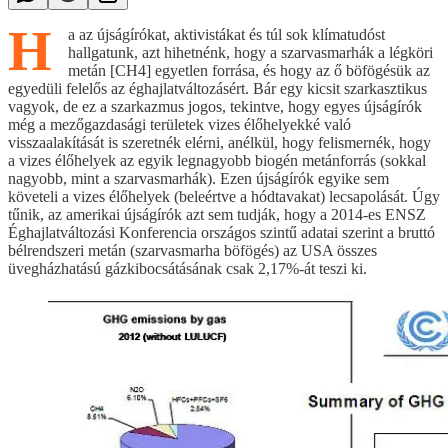
H
a az újságírókat, aktivistákat és túl sok klímatudóst
hallgatunk, azt hihetnénk, hogy a szarvasmarhák a légköri
metán [CH4] egyetlen forrása, és hogy az ő böfögésük az
egyedüli felelős az éghajlatváltozásért. Bár egy kicsit szarkasztikus
vagyok, de ez a szarkazmus jogos, tekintve, hogy egyes újságírók
még a mezőgazdasági területek vizes élőhelyekké való
visszaalakítását is szeretnék elérni, anélkül, hogy felismernék, hogy
a vizes élőhelyek az egyik legnagyobb biogén metánforrás (sokkal
nagyobb, mint a szarvasmarhák). Ezen újságírók egyike sem
követeli a vizes élőhelyek (beleértve a hódtavakat) lecsapolását. Úgy
tűnik, az amerikai újságírók azt sem tudják, hogy a 2014-es ENSZ
Éghajlatváltozási Konferencia országos szintű adatai szerint a bruttó
bélrendszeri metán (szarvasmarha böfögés) az USA összes
üvegházhatású gázkibocsátásának csak 2,17%-át teszi ki.