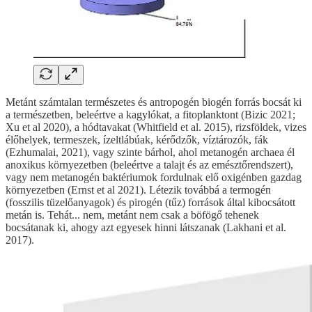
Metánt számtalan természetes és antropogén biogén forrás bocsát ki
a természetben, beleértve a kagylókat, a fitoplanktont (Bizic 2021;
Xu et al 2020), a hódtavakat (Whitfield et al. 2015), rizsföldek, vizes
élőhelyek, termeszek, ízeltlábúak, kérődzők, víztározók, fák
(Ezhumalai, 2021), vagy szinte bárhol, ahol metanogén archaea él
anoxikus környezetben (beleértve a talajt és az emésztőrendszert),
vagy nem metanogén baktériumok fordulnak elő oxigénben gazdag
környezetben (Ernst et al 2021). Létezik továbbá a termogén
(fosszilis tüzelőanyagok) és pirogén (tűz) források által kibocsátott
metán is. Tehát... nem, metánt nem csak a böfögő tehenek
bocsátanak ki, ahogy azt egyesek hinni látszanak (Lakhani et al.
2017).