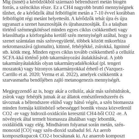
Míg (ismét) a kérődzőkből származó bélrendszeri metán biogén
forrás, a szénciklus része. Ez a CH4 nagyobb bruttó mennyiségnek
tűnhet, de a kérődzők által felböfögött metán a 7-10 évvel korábban
felböfögött régi metánt helyettesíti. A kérődzők tehát újra és újra
ugyanazt a szenet hasznosítják és újrahasznosítják. És a talajban
történő szénmegkötéssel minden egyes ciklus csökkentheti vagy
lelassíthatja a körforgásba kerülő szén mennyiségét azáltal, hogy a
szenet számtalan más szénvegyületté, többek között mikorrhiza
nekromasszává (glomalin), kitinné, fehérjékké, zsírokká, ligninné
stb. kötik meg. Minden egyes ciklus tovább csökkenthető a cellulóz
SCFA-kká történő jobb takarmányozási átalakításával. A jobb
takarmányátalakítás olyan takarmányadalékokkal (pl. tengeri
moszatok) vagy bizonyos takarmányokkal érhető el (Vazquez-
Carrillo et al. 2020; Verma et al. 2022), amelyek csökkentik a
szarvasmarha bendőjében zajló metanogenezis mennyiségét.
Megjegyzendő az is, hogy akár a cellulóz, akár más szénhidrátok,
zsírok vagy fehérjék jutnak át az állatok emésztőrendszerén és
távoznak a bélrendszere elülső vagy hátsó végén, a szén biomassza
minden formája különböző sebességgel bomlik vissza közvetlenül
CO2 -re vagy hidroxil-oxidáción keresztül CH4-ből CO2 -re. A
növények által termelt biomassza általában vagy lebomlik,
oxidálódik vagy elég. Mindhárom folyamat során metán, szén-
monoxid [CO] vagy szén-dioxid szabadul fel. Az aerob
komposztkupacok CO2-t bocsátanak ki. Az anaerob komposzt