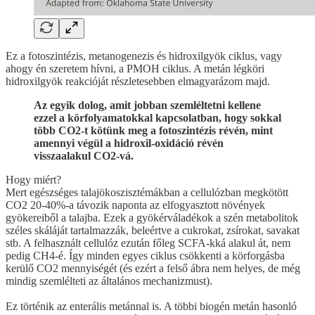
Ez a fotoszintézis, metanogenezis és hidroxilgyök ciklus, vagy
ahogy én szeretem hívni, a PMOH ciklus. A metán légköri
hidroxilgyök reakcióját részletesebben elmagyarázom majd.
Az egyik dolog, amit jobban szemléltetni kellene
ezzel a körfolyamatokkal kapcsolatban, hogy sokkal
több CO2-t kötünk meg a fotoszintézis révén, mint
amennyi végül a hidroxil-oxidáció révén
visszaalakul CO2-vá.
Hogy miért?
Mert egészséges talajökoszisztémákban a cellulózban megkötött
CO2 20-40%-a távozik naponta az elfogyasztott növények
gyökereiből a talajba. Ezek a gyökérváladékok a szén metabolitok
széles skáláját tartalmazzák, beleértve a cukrokat, zsírokat, savakat
stb. A felhasznált cellulóz ezután főleg SCFA-kká alakul át, nem
pedig CH4-é. Így minden egyes ciklus csökkenti a körforgásba
kerülő CO2 mennyiségét (és ezért a felső ábra nem helyes, de még
mindig szemlélteti az általános mechanizmust).
Ez történik az enterális metánnal is. A többi biogén metán hasonló