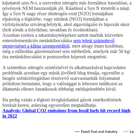
kijuttatott szin-N-t, a szervetlen nitrogén más formáihoz hasonlóan, a
növények NEM hasznosítják jól. Ráadásul a Syn N tömöríti a talajt.
Így a Syn N nagy része dinitrogén-oxid [N2O] formájában
elpárolog a légkörbe, vagy nitrátok [NO3] formájában a
vízfolyásokba szivárog/lefolyik, ahol algavirágzást és hipoxiát okoz
(holt zónák a folyókban, tavakban és óceánokban).
Azonban ezeken a takarmánytelepeken tartott marhák közvetlen
enterofermentációs metánkibocsátása
sem jelent számottevő
mennyiséget a klíma szempontjából,
mert ahogy írtam korábban,
még a műholdas gázelemzéssel sem mérhetőek, amelyek már 50 kg/
óra metánkibocsátást is pontszerűen képesek megmérni.
A szintetikus nitrogén szintézisével és alkalmazásával kapcsolatos
problémák azonban egy másik jövőbeli blog témája, egyenlőre a
biogén szénkörforgásban résztvevő szarvasmarhák folyamatait
próbálom bemutatni, hogy a valósággal is lehessen találkozni az
állattartás ellenes fanatikusok többségi médiajelenlétén kívül.
Ha pedig valaki a légköri üvegházhatású gázok emelkedésének
forrását keresi, aránylag egyszerűen megtalálhatja.
Analysis: Global CO2 emissions from fossil fuels hit record high
in 2022