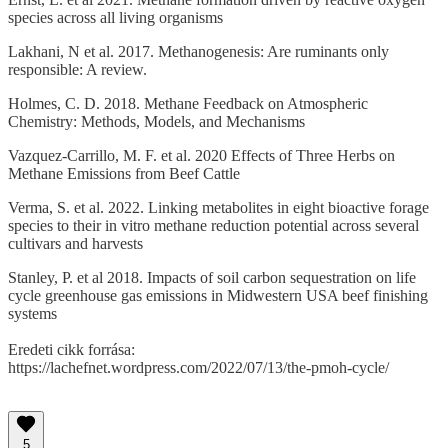
species across all living organisms
Lakhani, N et al. 2017. Methanogenesis: Are ruminants only
responsible: A review.
Holmes, C. D. 2018. Methane Feedback on Atmospheric
Chemistry: Methods, Models, and Mechanisms
Vazquez-Carrillo, M. F. et al. 2020 Effects of Three Herbs on
Methane Emissions from Beef Cattle
Verma, S. et al. 2022. Linking metabolites in eight bioactive forage
species to their in vitro methane reduction potential across several
cultivars and harvests
Stanley, P. et al 2018. Impacts of soil carbon sequestration on life
cycle greenhouse gas emissions in Midwestern USA beef finishing
systems
Eredeti cikk forrása:
https://lachefnet.wordpress.com/2022/07/13/the-pmoh-cycle/
5