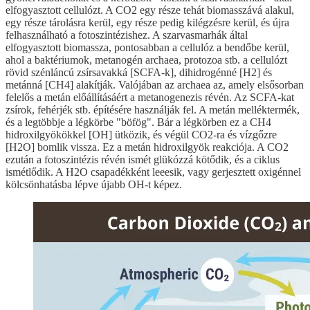
elfogyasztott cellulózt. A CO2 egy része tehát biomasszává alakul,
egy része tárolásra kerül, egy része pedig kilégzésre kerül, és újra
felhasználható a fotoszintézishez. A szarvasmarhák által
elfogyasztott biomassza, pontosabban a cellulóz a bendőbe kerül,
ahol a baktériumok, metanogén archaea, protozoa stb. a cellulózt
rövid szénláncú zsírsavakká [SCFA-k], dihidrogénné [H2] és
metánná [CH4] alakítják. Valójában az archaea az, amely elsősorban
felelős a metán előállításáért a metanogenezis révén. Az SCFA-kat
zsírok, fehérjék stb. építésére használják fel. A metán melléktermék,
és a legtöbbje a légkörbe "böfög". Bár a légkörben ez a CH4
hidroxilgyökökkel [OH] ütközik, és végül CO2-ra és vízgőzre
[H2O] bomlik vissza. Ez a metán hidroxilgyök reakciója. A CO2
ezután a fotoszintézis révén ismét glükózzá kötődik, és a ciklus
ismétlődik. A H2O csapadékként leeesik, vagy gerjesztett oxigénnel
kölcsönhatásba lépve újabb OH-t képez.