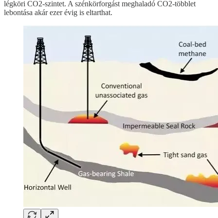
légköri CO2-szintet. A szénkörforgást meghaladó CO2-többlet
lebontása akár ezer évig is eltarthat.