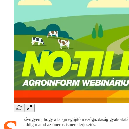
zívügyem, hogy a talajmegújító mezőgazdaság gyakorlatáró
addig marad az önerős ismeretterjesztés.