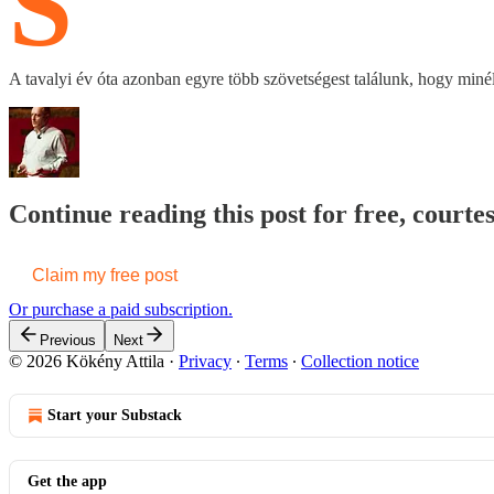
S
A tavalyi év óta azonban egyre több szövetségest találunk, hogy mi
Continue reading this post for free, courte
Claim my free post
Or purchase a paid subscription.
Previous
Next
© 2026 Kökény Attila
·
Privacy
∙
Terms
∙
Collection notice
Start your Substack
Get the app