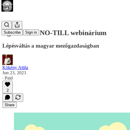
Agroinform NO-TILL webinárium
Subscribe
Sign in
Lépésváltás a magyar mezőgazdaságban
Kökény Attila
Jun 23, 2023
∙ Paid
2
Share