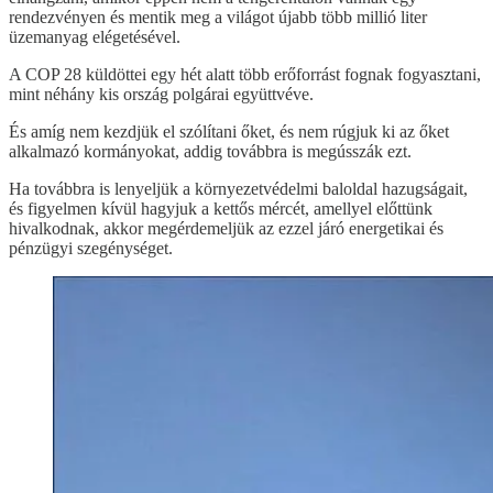
rendezvényen és mentik meg a világot újabb több millió liter
üzemanyag elégetésével.
A COP 28 küldöttei egy hét alatt több erőforrást fognak fogyasztani,
mint néhány kis ország polgárai együttvéve.
És amíg nem kezdjük el szólítani őket, és nem rúgjuk ki az őket
alkalmazó kormányokat, addig továbbra is megússzák ezt.
Ha továbbra is lenyeljük a környezetvédelmi baloldal hazugságait,
és figyelmen kívül hagyjuk a kettős mércét, amellyel előttünk
hivalkodnak, akkor megérdemeljük az ezzel járó energetikai és
pénzügyi szegénységet.