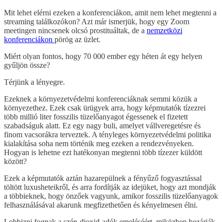
Mit lehet elérni ezeken a konferenciákon, amit nem lehet megtenni a
streaming találkozókon? Azt már ismerjük, hogy egy Zoom
meetingen nincsenek olcsó prostituáltak, de a
nemzetközi
konferenciákon
pörög az üzlet.
Miért olyan fontos, hogy 70 000 ember egy héten át egy helyen
gyűljön össze?
Térjünk a lényegre.
Ezeknek a környezetvédelmi konferenciáknak semmi közük a
környezethez. Ezek csak ürügyek arra, hogy képmutatók tízezrei
több millió liter fosszilis tüzelőanyagot égessenek el fizetett
szabadságuk alatt. Ez egy nagy buli, amelyet vállveregetésre és
finom vacsorákra terveztek. A tényleges környezetvédelmi politika
kialakítása soha nem történik meg ezeken a rendezvényeken.
Hogyan is lehetne ezt hatékonyan megtenni több tízezer küldött
között?
Ezek a képmutatók aztán hazarepülnek a fényűző fogyasztással
töltött luxusheteikről, és arra fordítják az idejüket, hogy azt mondják
a többieknek, hogy önzőek vagyunk, amikor fosszilis tüzelőanyagok
felhasználásával akarunk megfizethetően és kényelmesen élni.
Lobbizni fognak a szén-dioxid-adók emeléséért, miközben bezárják