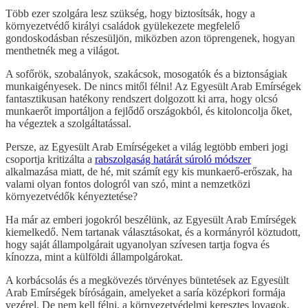
Több ezer szolgára lesz szükség, hogy biztosítsák, hogy a
környezetvédő királyi családok gyülekezete megfelelő
gondoskodásban részesüljön, miközben azon töprengenek, hogyan
menthetnék meg a világot.
A sofőrök, szobalányok, szakácsok, mosogatók és a biztonságiak
munkaigényesek. De nincs mitől félni! Az Egyesült Arab Emírségek
fantasztikusan hatékony rendszert dolgozott ki arra, hogy olcsó
munkaerőt importáljon a fejlődő országokból, és kitoloncolja őket,
ha végeztek a szolgáltatással.
Persze, az Egyesült Arab Emírségeket a világ legtöbb emberi jogi
csoportja kritizálta a
rabszolgaság határát súroló módszer
alkalmazása miatt, de hé, mit számít egy kis munkaerő-erőszak, ha
valami olyan fontos dologról van szó, mint a nemzetközi
környezetvédők kényeztetése?
Ha már az emberi jogokról beszélünk, az Egyesült Arab Emírségek
kiemelkedő. Nem tartanak választásokat, és a kormányról köztudott,
hogy saját állampolgárait ugyanolyan szívesen tartja fogva és
kínozza, mint a külföldi állampolgárokat.
A korbácsolás és a megkövezés törvényes büntetések az Egyesült
Arab Emírségek bíróságain, amelyeket a saría középkori formája
vezérel. De nem kell félni, a környezetvédelmi keresztes lovagok,