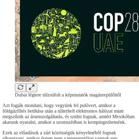
Dubai légtere túlzsúfolt a képmutatók magánrepülőitől
Azt fogják mondani, hogy vegyünk fel pulóvert, amikor a
földgázfűtés betiltása után a túlterhelt elektromos hálózat miatt
megszűnik az áramszolgáltatás, és szidni fognak, amiért Mexikóban
akarunk nyaralni, amikor a szomszédban is kempingezhetnénk.
Ezek az előadások a zárt közösségük kényelméből fognak
elhangzani, amikor éppen nem a tengerentúlon vannak egy