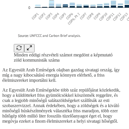
Minden eddigi részvételi számot megdönt a képmutató
zöld kommunisták száma
Az Egyesült Arab Emírségek olajban gazdag sivatagi ország, így
míg a nagy kibocsátású energia könnyen elérhető, a friss
élelmiszereket importálni kell.
Az Egyesült Arab Emírségekbe több száz repülőjárat közlekedik,
hogy a küldötteket friss gyümölcsökkel köszöntsék reggelire, és
csak a legjobb minőségű salátazöldségeket szállítsák az esti
szobaszervizzel. Annak érdekében, hogy a zöldségek és a kiváló
minőségű húskészítmények választéka friss maradjon, több ezer
hűtőgép több millió liter fosszilis tüzelőanyagot éget el, hogy
megóvja ezeket a finom élelmiszereket a helyi sivatagi hőségtől.