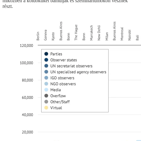
miközben a köldöküket bámulják és szemináriumokon vesznek
részt.