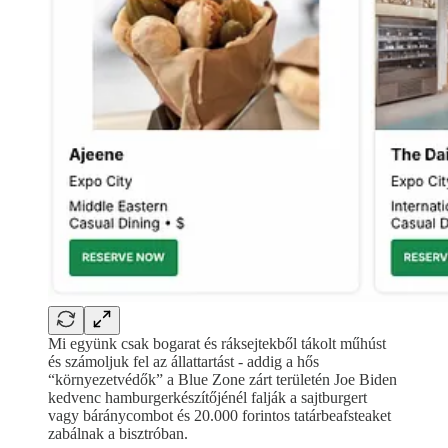
Mi együnk csak bogarat és ráksejtekből tákolt műhúst
és számoljuk fel az állattartást - addig a hős
“környezetvédők” a Blue Zone zárt területén Joe Biden
kedvenc hamburgerkészítőjénél falják a sajtburgert
vagy báránycombot és 20.000 forintos tatárbeafsteaket
zabálnak a bisztróban.