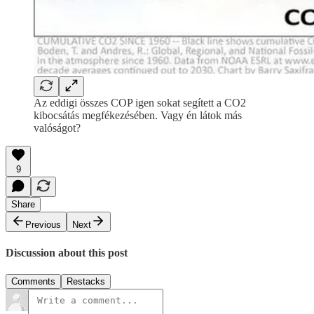
Az eddigi összes COP igen sokat segített a CO2
kibocsátás megfékezésében. Vagy én látok más
valóságot?
9
Share
Previous
Next
Discussion about this post
Comments
Restacks