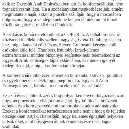
akik az Egyesült Arab Emírségekben tartják konferenciájukat, nem
fognak ilyesmit látni. Ha a szobalányukat megkorbácsolják, amiért
megmutatta a haját, akkor a pincébe szállítják, hogy a mosodában
dolgozzon, hogy a vendégeknek ne kelljen látniuk, amint kínok
között rángatózik, miközben fáradozik.
A szokásos bohócok elrepülnek a COP 28-ra. A felháborodásáról
közismert intellektuális szellemi nagyság, Greta Thunberg is jelen
lesz, míg a kanadai zöld Jézus, Steven Guilbeault kétségtelenül
csókokat küld felé. Thunberg legutóbbi Izrael-ellenes
eszmefuttatásai minden bizonnyal segítettek neki felemelkedni az
Egyesült Arab Emírségek táplálékláncában, és minden igényét
kielégítik majd, amíg a konferencián körbejár.
A konferenciára több ezer ismeretlen bürokrata, aktivista, politikus
és egyéb önérzetes lélek fogja megtömni az Egyesült Arab
Emírségek tereit, bárokat, medencék partját és szállodáit.
Ez az ő éves jutalmuk azért, hogy olyan keményen dolgoznak azon,
hogy megmentsék a világot önmagától. Így költik el a befizetett
adónkat és a környezetvédelmi csoportoknak adott adományokat.
Ezeket a konferenciákat természetesen soha nem a hideg és fejletlen
országokban tartják. Biztosítják, hogy kellemes éghajlatú helyeken
tartsák őket, ahol bőségesen állnak rendelkezésre ötcsillagos
szállodák.