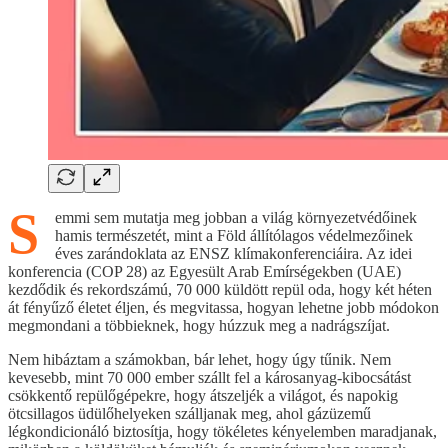
S
emmi sem mutatja meg jobban a világ környezetvédőinek
hamis természetét, mint a Föld állítólagos védelmezőinek
éves zarándoklata az ENSZ klímakonferenciáira. Az idei
konferencia (COP 28) az Egyesült Arab Emírségekben (UAE)
kezdődik és rekordszámú, 70 000 küldött repül oda, hogy két héten
át fényűző életet éljen, és megvitassa, hogyan lehetne jobb módokon
megmondani a többieknek, hogy húzzuk meg a nadrágszíjat.
Nem hibáztam a számokban, bár lehet, hogy úgy tűnik. Nem
kevesebb, mint 70 000 ember szállt fel a károsanyag-kibocsátást
csökkentő repülőgépekre, hogy átszeljék a világot, és napokig
ötcsillagos üdülőhelyeken szálljanak meg, ahol gázüzemű
légkondicionáló biztosítja, hogy tökéletes kényelemben maradjanak,