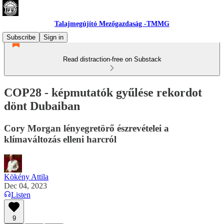
Talajmegújító Mezőgazdaság -TMMG
Subscribe
Sign in
Read distraction-free on Substack
COP28 - képmutatók gyűlése rekordot
dönt Dubaiban
Cory Morgan lényegretörő észrevételei a
klímaváltozás elleni harcról
Kökény Attila
Dec 04, 2023
Listen
9