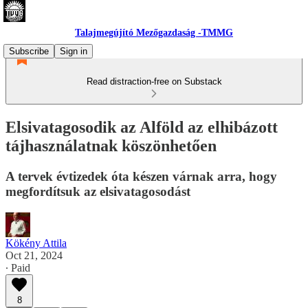
Talajmegújító Mezőgazdaság -TMMG
Subscribe
Sign in
Read distraction-free on Substack
Elsivatagosodik az Alföld az elhibázott
tájhasználatnak köszönhetően
A tervek évtizedek óta készen várnak arra, hogy
megfordítsuk az elsivatagosodást
Kökény Attila
Oct 21, 2024
∙ Paid
8