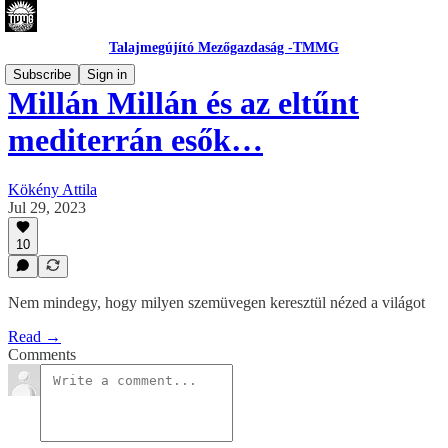
Talajmegújító Mezőgazdaság -TMMG
Subscribe
Sign in
Millán Millán és az eltűnt
mediterrán esők…
Kökény Attila
Jul 29, 2023
10
Nem mindegy, hogy milyen szemüvegen keresztül nézed a világot
Read →
Comments