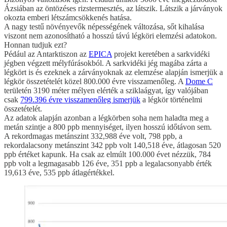
Ázsiában az öntözéses rizstermesztés, az látszik. Látszik a járványok
okozta emberi létszámcsökkenés hatása.
A nagy testű növényevők népességének változása, sőt kihalása
viszont nem azonosítható a hosszú távú légköri elemzési adatokon.
Honnan tudjuk ezt?
Pédául az Antarktiszon az
EPICA
projekt keretében a sarkvidéki
jégben végzett mélyfúrásokból. A sarkvidéki jég magába zárta a
légkört is és ezeknek a zárványoknak az elemzése alapján ismerjük a
légkör összetételét közel 800.000 évre visszamenőleg. A
Dome C
területén 3190 méter mélyen elérték a sziklaágyat, így valójában
csak
799.396 évre visszamenőleg ismerjük
a légkör történelmi
összetételét.
Az adatok alapján azonban a légkörben soha nem haladta meg a
metán szintje a 800 ppb mennyiséget, ilyen hosszú időtávon sem.
A rekordmagas metánszint 332,988 éve volt, 798 ppb, a
rekordalacsony metánszint 342 ppb volt 140,518 éve, átlagosan 520
ppb értéket kapunk. Ha csak az elmúlt 100.000 évet nézzük, 784
ppb volt a legmagasabb 126 éve, 351 ppb a legalacsonyabb érték
19,613 éve, 535 ppb átlagértékkel.