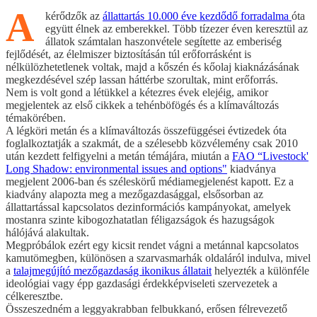
A
kérődzők az
állattartás 10.000 éve kezdődő forradalma
óta
együtt élnek az emberekkel. Több tízezer éven keresztül az
állatok számtalan haszonvétele segítette az emberiség
fejlődését, az élelmiszer biztosításán túl erőforrásként is
nélkülözhetetlenek voltak, majd a kőszén és kőolaj kiaknázásának
megkezdésével szép lassan háttérbe szorultak, mint erőforrás.
Nem is volt gond a létükkel a kétezres évek elejéig, amikor
megjelentek az első cikkek a tehénböfögés és a klímaváltozás
témakörében.
A légköri metán és a klímaváltozás összefüggései évtizedek óta
foglalkoztatják a szakmát, de a szélesebb közvélemény csak 2010
után kezdett felfigyelni a metán témájára, miután a
FAO “Livestock'
Long Shadow: environmental issues and options"
kiadványa
megjelent 2006-ban és széleskörű médiamegjelenést kapott. Ez a
kiadvány alapozta meg a mezőgazdasággal, elsősorban az
állattartással kapcsolatos dezinformációs kampányokat, amelyek
mostanra szinte kibogozhatatlan féligazságok és hazugságok
hálójává alakultak.
Megpróbálok ezért egy kicsit rendet vágni a metánnal kapcsolatos
kamutömegben, különösen a szarvasmarhák oldaláról indulva, mivel
a
talajmegújító mezőgazdaság ikonikus állatait
helyezték a különféle
ideológiai vagy épp gazdasági érdekképviseleti szervezetek a
célkeresztbe.
Összeszedném a leggyakrabban felbukkanó, erősen félrevezető