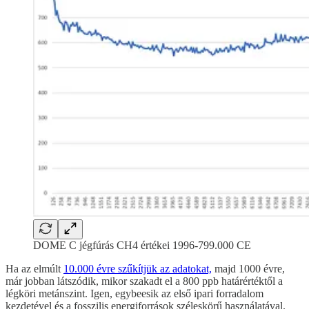
DOME C jégfúrás CH4 értékei 1996-799.000 CE
Ha az elmúlt
10.000 évre szűkítjük az adatokat,
majd 1000 évre,
már jobban látszódik, mikor szakadt el a 800 ppb határértéktől a
légköri metánszint. Igen, egybeesik az első ipari forradalom
kezdetével és a fosszilis energiforrások széleskörű használatával.