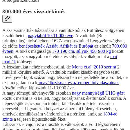
A biogén szénciklus
800.000 éves visszatekintés
A szarvasmarhák háziasítása a vadtulokból az Eufrátesz völgyében
kezdődhetett,
nagyjából 10-11.000 éve
. A vadtulok (Bos
primigenius) utolsó tehene 1627-ben pusztult el Lengyelországban,
de előtte
benépesítették Ázsiát, Afrikát és Európát
az elmúlt
700.000
évben.
A bikák magassága
170-190 cm, súlyuk 450-900 kg
között
mozgott, azaz nagyobb méretűek és súlyúak voltak, mint a
mai
marhák
többsége.
A létszámukat nehéz megbecsülni, de
Mona et.al. 2010 szerint
2
milliárd körülire tehető. A vadtulok mellett kisebb-nagyobb testű
növényevő fajok százai nagy létszámban népesítették be a Földet, de
ez a megafauna a k
límaváltozásnak és az emberi túlvadászatnak
köszönhetően kipusztult 11-13.000 éve.
A nagy tömegű növényevők azonban
nagy mennyiségű ÜHG gázt
,
köztük metánt is ki kellett, hogy bocsájtsanak életfunkcióik során. A
népességük csúcsponján többet, kihalásukkor értelemszerűen
kevesebbet. Ugyanez a helyzet az amerikai bölények esetében,
amelyek tízmilliószám vándoroltak a prériken, amíg az
1894-re
szinte
a teljesen kipusztították őket.
Látszanak-e vajon ez a drasztikus változások a Föld légkörében?
Bizonyos változások igen. Például amikor 5000 éve megkezdődött