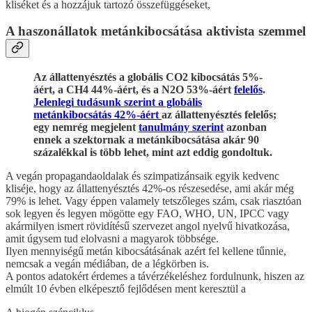
kliséket és a hozzájuk tartozó összefüggéseket,
A haszonállatok metánkibocsátása aktivista szemmel
Az állattenyésztés a globális CO2 kibocsátás 5%-
áért, a CH4 44%-áért, és a N2O 53%-áért
felelős
.
Jelenlegi tudásunk szerint a globális
metánkibocsátás 42%-áért
az állattenyésztés felelős;
egy nemrég megjelent
tanulmány szerint
azonban
ennek a szektornak a metánkibocsátása akár 90
százalékkal is több lehet, mint azt eddig gondoltuk.
A vegán propagandaoldalak és szimpatizánsaik egyik kedvenc
kliséje, hogy az állattenyésztés 42%-os részesedése, ami akár még
79% is lehet. Vagy éppen valamely tetszőleges szám, csak riasztóan
sok legyen és legyen mögötte egy FAO, WHO, UN, IPCC vagy
akármilyen ismert rövidítésű szervezet angol nyelvű hivatkozása,
amit úgysem tud elolvasni a magyarok többsége.
Ilyen mennyiségű metán kibocsátásának azért fel kellene tűnnie,
nemcsak a vegán médiában, de a légkörben is.
A pontos adatokért érdemes a távérzékeléshez fordulnunk, hiszen az
elmúlt 10 évben elképesztő fejlődésen ment keresztül a