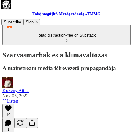
Talajmegújító Mezőgazdaság -TMMG
Subscribe
Sign in
Read distraction-free on Substack
Szarvasmarhák és a klímaváltozás
A mainstream média félrevezető propagandája
Kökény Attila
Nov 05, 2022
Listen
19
1