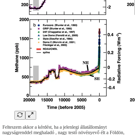
Felteszem akkor a kérdést, ha a jelenlegi állatállományt
nagyságrenddel meghaladó , nagy testő növényevő élt a Földön,