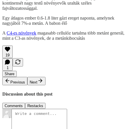
kontinensét nagy testű növényevők uralták széles
fajváltozatossággal.
Egy átlagos ember 0.6-1.8 liter gázt ereget naponta, amelynek
nagyjából 7%-a metán. A babon élő
A
C4-es növények
magasabb cellulóz tartalma több metánt generál,
mint a C3-as növények, de a metánkibocsátás
19
1
Share
Previous
Next
Discussion about this post
Comments
Restacks