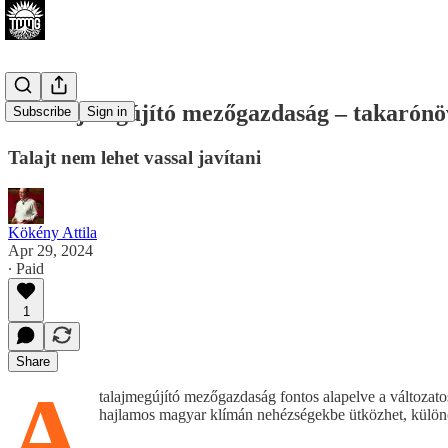
4. Talajmegújító mezőgazdaság – takarónöv
Subscribe
Sign in
Talajt nem lehet vassal javítani
Kökény Attila
Apr 29, 2024
∙ Paid
1
Share
A
talajmegújító mezőgazdaság fontos alapelve a változato
hajlamos magyar klímán nehézségekbe ütközhet, különös