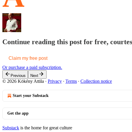
Continue reading this post for free, courte
Claim my free post
Or purchase a paid subscription.
Previous
Next
© 2026 Kökény Attila
·
Privacy
∙
Terms
∙
Collection notice
Start your Substack
Get the app
Substack
is the home for great culture