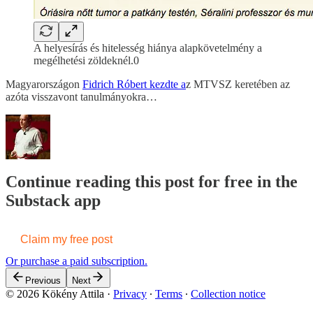
A helyesírás és hitelesség hiánya alapkövetelmény a
megélhetési zöldeknél.0
Magyarországon
Fidrich Róbert kezdte a
z MTVSZ keretében az
azóta visszavont tanulmányokra…
Continue reading this post for free in the
Substack app
Claim my free post
Or purchase a paid subscription.
Previous
Next
© 2026 Kökény Attila
·
Privacy
∙
Terms
∙
Collection notice