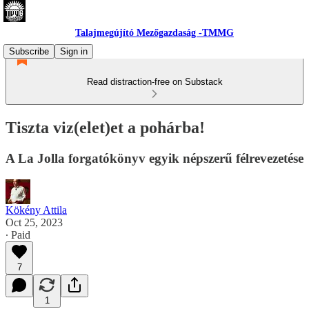
Talajmegújító Mezőgazdaság -TMMG
Subscribe
Sign in
Read distraction-free on Substack
Tiszta viz(elet)et a pohárba!
A La Jolla forgatókönyv egyik népszerű félrevezetése
Kökény Attila
Oct 25, 2023
∙ Paid
7
1